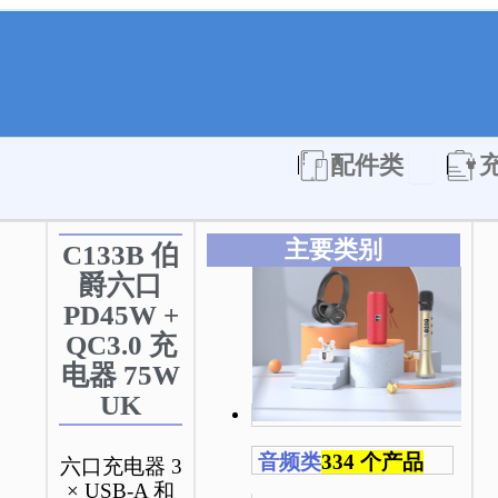
Open 配件
配件类
主要类别
C133B 伯
爵六口
PD45W +
QC3.0 充
电器 75W
UK
音频类
334 个产品
六口充电器 3
× USB-A 和