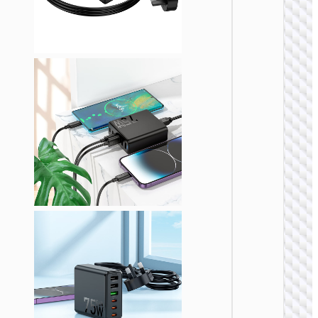
充电
AC20 
规转欧
US to