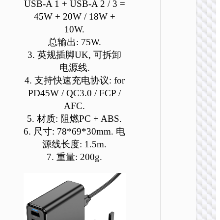
USB-A 1 + USB-A 2 / 3 =
45W + 20W / 18W +
10W.
总输出: 75W.
3. 英规插脚UK, 可拆卸
电源线.
4. 支持快速充电协议: for
PD45W / QC3.0 / FCP /
AFC.
5. 材质: 阻燃PC + ABS.
6. 尺寸: 78*69*30mm. 电
源线长度: 1.5m.
7. 重量: 200g.
充电
AC20D
度规转
头 IN t