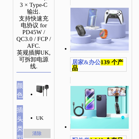
3 × Type-C
输出.
支持快速充
电协议 for
PD45W /
QC3.0 / FCP /
AFC.
英规插脚UK,
可拆卸电源
居家&办公
139 个产
线.
品
颜
色
插
UK
头
类
清除
型