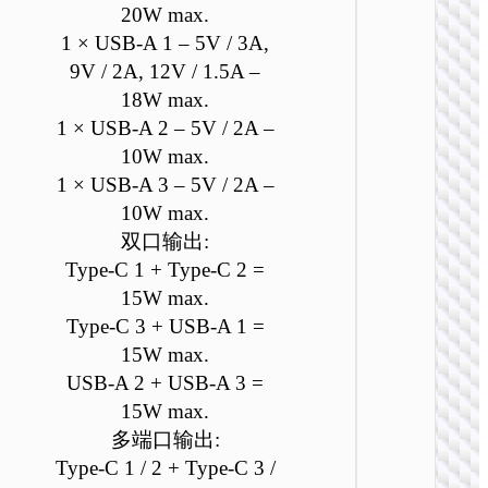
20W max.
1 × USB-A 1 – 5V / 3A,
9V / 2A, 12V / 1.5A –
18W max.
1 × USB-A 2 – 5V / 2A –
10W max.
1 × USB-A 3 – 5V / 2A –
10W max.
双口输出:
Type-C 1 + Type-C 2 =
充电
15W max.
AC24
Type-C 3 + USB-A 1 =
PD25W+
万能旅
15W max.
器套装 E
USB-A 2 + USB-A 3 =
US / UK
15W max.
多端口输出:
Type-C 1 / 2 + Type-C 3 /