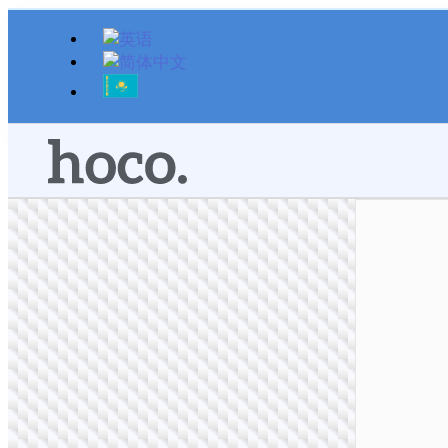
跳
至
内
容