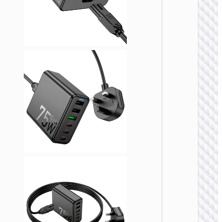
充电
AC20B
规转欧
UK to