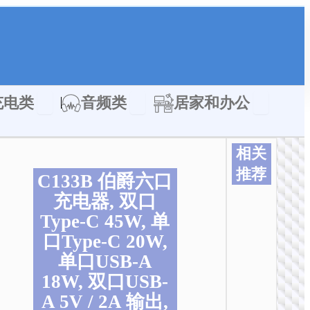
类
Open 充电类
Open 音频类
Open 居家
充电类
音频类
居家和办公
相关
推荐
C133B 伯爵六口
充电器, 双口
Type-C 45W, 单
口Type-C 20W,
单口USB-A
18W, 双口USB-
A 5V / 2A 输出,