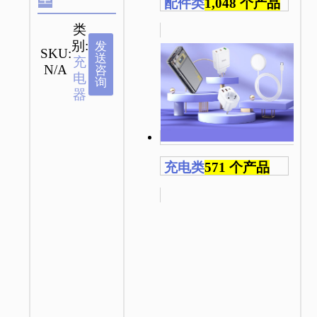
配件类
1,048 个产品
类
别:
发
SKU:
送
充
N/A
咨
电
询
器
充电类
571 个产品