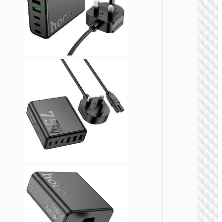
充电
AC20C
规转欧
AU to