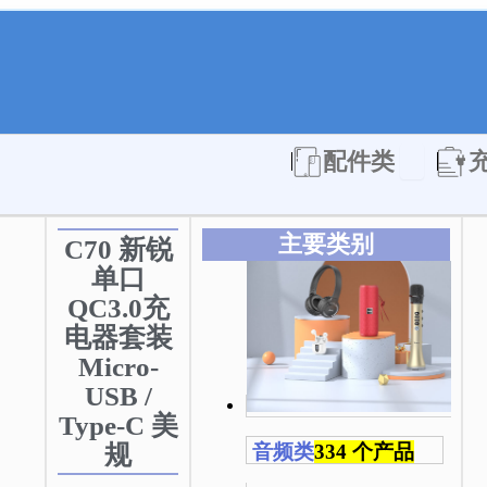
Open 配件
配件类
主要类别
C70 新锐
单口
QC3.0充
电器套装
Micro-
USB /
Type-C 美
规
音频类
334 个产品