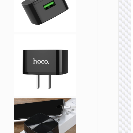
充电
AC20C
规转欧
AU to