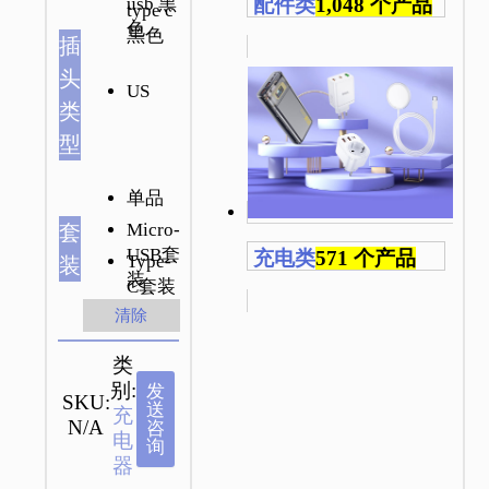
配件类
1,048 个产品
usb 黑
type c
色
黑色
插
头
US
类
型
单品
Micro-
套
USB套
充电类
571 个产品
Type-
装
装
C套装
清除
类
别:
发
SKU:
送
充
N/A
咨
电
询
器