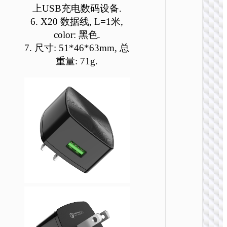
上USB充电数码设备.
6. X20 数据线, L=1米,
color: 黑色.
7. 尺寸: 51*46*63mm, 总
重量: 71g.
充电
AC24
PD25W+
万能旅
器套装 E
US / UK