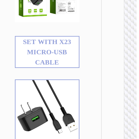
SET WITH X23
MICRO-USB
充电
CABLE
AC20 
规转欧
US to