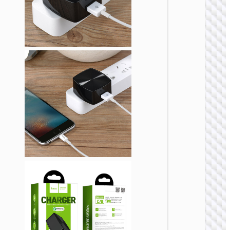
充电
AC20B
规转欧
UK to