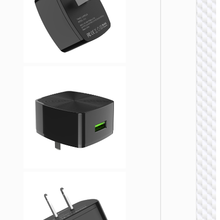
充电
AC20D
度规转
头 IN t