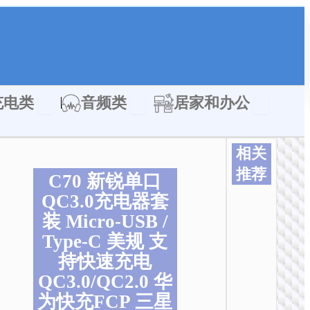
类
Open 充电类
Open 音频类
Open 居家
充电类
音频类
居家和办公
相关
推荐
C70 新锐单口
QC3.0充电器套
装 Micro-USB /
Type-C 美规 支
持快速充电
QC3.0/QC2.0 华
为快充FCP 三星