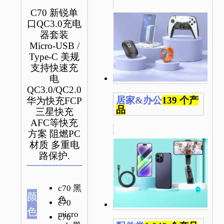
C70 新锐单
口QC3.0充电
器套装
Micro-USB /
Type-C 美规
支持快速充
电
QC3.0/QC2.0
居家&办公
139 个产
华为快充FCP
品
三星快充
AFC等快充
方案 阻燃PC
材质 多重电
路保护.
c70 黑
颜
色
c70
色
micro
c70