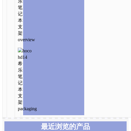
最近浏览的产品