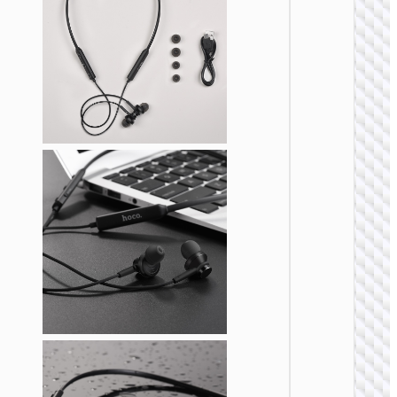
无线耳
ES72 
颈挂式
线耳机