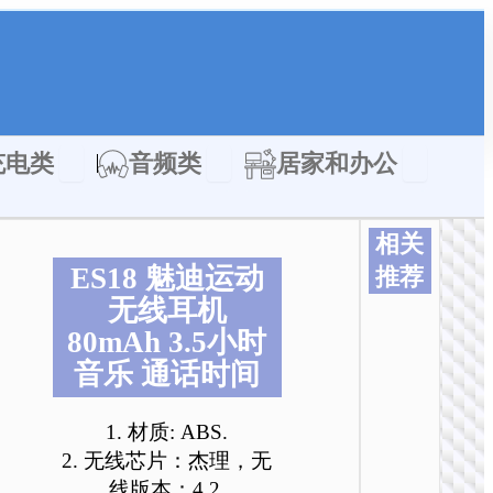
类
Open 充电类
Open 音频类
Open 居家
充电类
音频类
居家和办公
相关
ES18 魅迪运动
推荐
无线耳机
本
本
本
本
本
本
产
产
产
产
产
产
80mAh 3.5小时
品
品
品
品
品
品
音乐 通话时间
有
有
有
有
有
有
多
多
多
多
多
多
1. 材质: ABS.
种
种
种
种
种
种
变
变
变
变
变
变
2. 无线芯片：杰理，无
体
体
体
体
体
体
线版本：4.2.