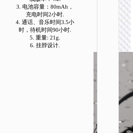
可
可
可
可
可
可
3. 电池容量：80mAh，
在
在
在
在
在
在
充电时间2小时.
产
产
产
产
产
产
4. 通话、音乐时间3.5小
品
品
品
品
品
品
时，待机时间90小时.
页
页
页
页
页
页
无线耳
5. 重量: 21g.
面
面
面
面
面
面
6. 挂脖设计.
W62 度
上
上
上
上
上
上
复古无
选
选
选
选
选
选
头戴式
择
择
择
择
择
择
机
这
这
这
这
这
这
些
些
些
些
些
些
选
选
选
选
选
选
项
项
项
项
项
项