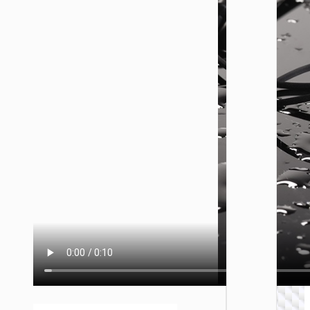
无线耳
W54 悠
主动降
头戴式
线耳机
ANC