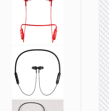
线耳机
无线耳
ES73 
颈挂式
线耳机