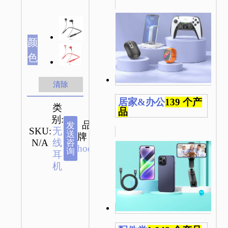
颜
色
清除
居家&办公
139 个产
类
品
别:
品
发
SKU:
无
送
牌：
N/A
线
咨
hoco
询
耳
机