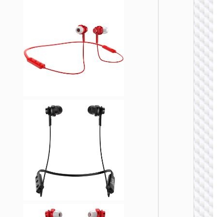
无线耳
W52 佳
无线头
式耳机
无线耳
ES74 
颈挂式