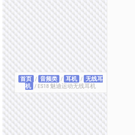
首页
/
音频类
/
耳机
/
无线耳
机
/ ES18 魅迪运动无线耳机