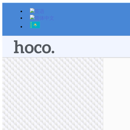
跳
至
内
容