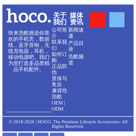
Y
F
关于
媒体
我们
资讯
o
a
公司简
新闻速
快来浩酷挑选你喜
介
递
欢的手机壳，数据
联系我
产品目
u
c
线，蓝牙音响，无
们
录
线充电器，耳机，
如何订
浩酷频
移动电源吧。我们
t
e
购
道
为您打造多品类精
正品防
品手机配件。
伪
u
b
质保与
售后
b
o
兼容性
浩酷
OEM |
e
o
ODM
k
© 2018-2026 | HOCO. The Premium Lifestyle Accessories. All
Rights Reserved.